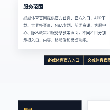
服务范围
必威体育官网提供官方首页、官方入口、APP下
载、世界杯赛事、NBA专题、新闻资讯、客服中
心、隐私政策和服务条款等页面，不同栏目分别
承担入口、内容、移动端和反馈功能。
必威体育官方入口
必威体育官