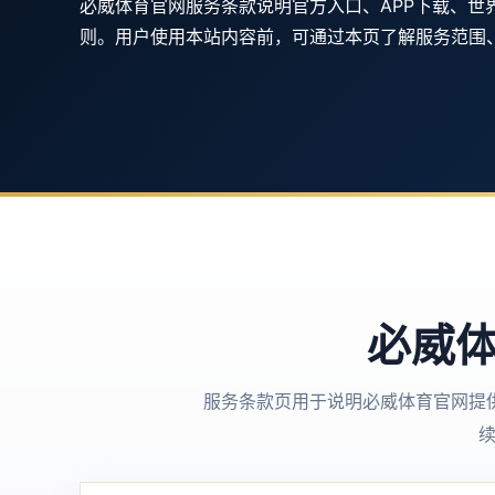
必威体育官网服务条款说明官方入口、APP下载、世
则。用户使用本站内容前，可通过本页了解服务范围
必威
服务条款页用于说明必威体育官网提
续