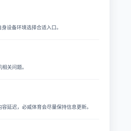
据自身设备环境选择合适入口。
讯相关问题。
内容延迟，必威体育会尽量保持信息更新。