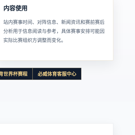
内容使用
站内赛事时间、对阵信息、新闻资讯和赛前赛后
分析用于信息阅读与参考，具体赛事安排可能因
实际比赛组织方调整而变化。
育世界杯赛程
必威体育客服中心