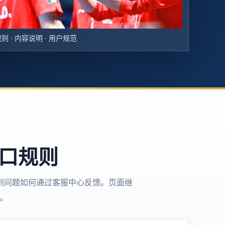
则 · 内容说明 · 用户规范
口规则
到问题如何通过客服中心反馈。页面继
径。