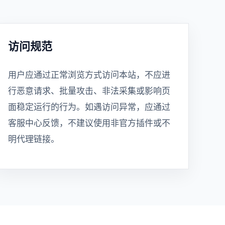
访问规范
用户应通过正常浏览方式访问本站，不应进
行恶意请求、批量攻击、非法采集或影响页
面稳定运行的行为。如遇访问异常，应通过
客服中心反馈，不建议使用非官方插件或不
明代理链接。