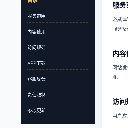
目录
服务
服务范围
必威体
服务条
内容使用
访问规范
内容
APP下载
网站发
准。
客服反馈
责任限制
访问
条款更新
用户应