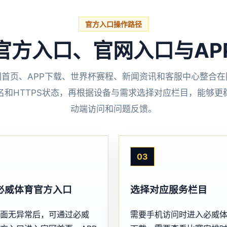
官方入口操作路径
官方入口、官网入口与AP
首页、APP下载、世界杯赛程、新闻资讯和客服中心整合
名和HTTPS状态，再根据设备与需求选择对应栏目，能够更
动端访问和问题反馈。
03
必威体育官方入口
选择对应服务栏目
面无异常后，可通过必威
需要手机访问时进入必威体