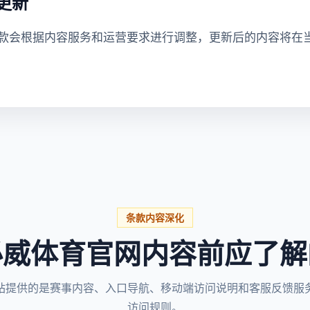
更新
款会根据内容服务和运营要求进行调整，更新后的内容将在
条款内容深化
必威体育官网内容前应了解
站提供的是赛事内容、入口导航、移动端访问说明和客服反馈服
访问规则。