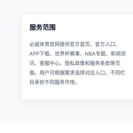
服务范围
必威体育官网提供官方首页、官方入口、
APP下载、世界杯赛事、NBA专题、新闻资
讯、客服中心、隐私政策和服务条款等页
面。用户可根据需求选择对应入口，不同栏
目承担不同服务作用。