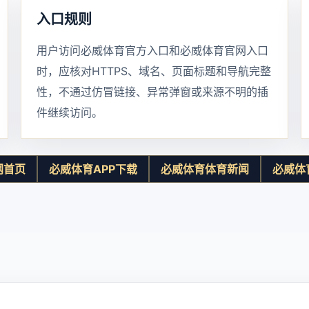
入口规则
用户访问必威体育官方入口和必威体育官网入口
时，应核对HTTPS、域名、页面标题和导航完整
性，不通过仿冒链接、异常弹窗或来源不明的插
件继续访问。
网首页
必威体育APP下载
必威体育体育新闻
必威体