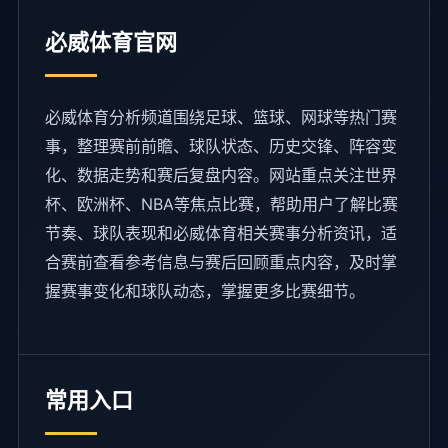
必威体育官网
必威体育分析频道围绕足球、篮球、网球等热门赛
事，整理赛前前瞻、球队状态、历史交锋、阵容变
化、数据走势和赛后复盘内容。网站重点关注世界
杯、欧洲杯、NBA等焦点比赛，帮助用户了解比赛
节奏、球队表现和必威体育相关赛事分析资讯，适
合赛前查看参考信息与赛后回顾重点内容，及时掌
握赛事变化和球队动态，掌握更多比赛细节。
常用入口