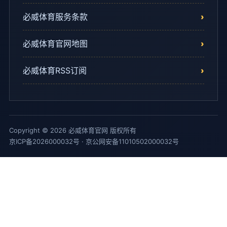
必威体育服务条款
必威体育官网地图
必威体育RSS订阅
Copyright © 2026 必威体育官网 版权所有
京ICP备2026000032号 · 京公网安备11010502000032号