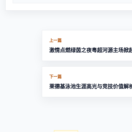
上一篇
激情点燃绿茵之夜粤超河源主场掀
下一篇
莱德基泳池生涯高光与竞技价值解