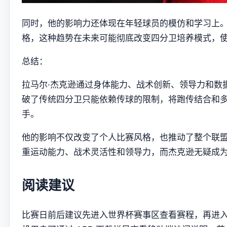
同时，他的影响力还体现在年轻球员的模仿和学习上
格，这种趋势在未来可能彻底改变四分卫培养模式，
总结：
拉马尔·杰克逊通过身体能力、战术创新、领导力和数
破了传统四分卫只能依赖传球的限制，将跑传结合和
手。
他的影响不仅改变了个人比赛风格，也推动了整个联
重运动能力、战术灵活性和领导力，而杰克逊无疑成
阅读建议
比赛日前后建议先进入世界杯赛事区查看赛程，再进